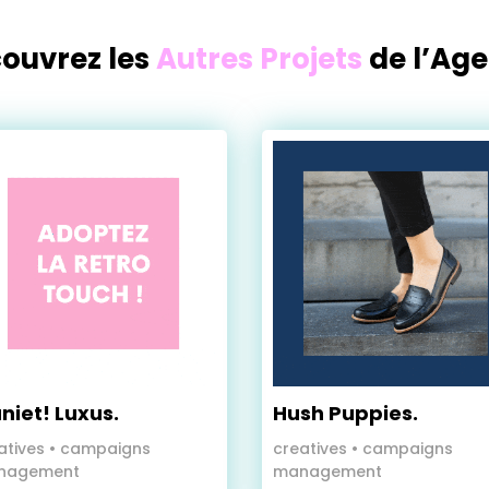
ouvrez les
Autres Projets
de l’Ag
niet! Luxus.
Hush Puppies.
atives
•
campaigns
creatives
•
campaigns
nagement
management