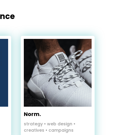
ence
Norm.
strategy
•
web design
•
creatives • campaigns