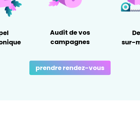
Audit de vos
pel
De
campagnes
onique
sur-
prendre rendez-vous