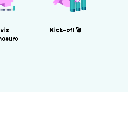
vis
Kick-off 🚀
mesure