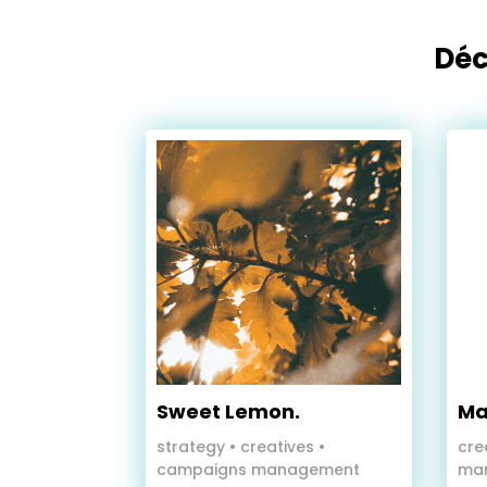
Déc
Sweet Lemon.
Ma
strategy • creatives
•
cre
campaigns management
ma