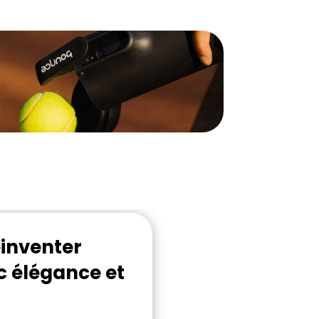
éinventer
c élégance et